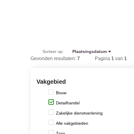
Sorteer op:
Plaatsingsdatum
Gevonden resultaten:
7
Pagina
1
van
1
Vakgebied
Bouw
Detailhandel
Zakelijke dienstverlening
Alle vakgebieden
Zorg